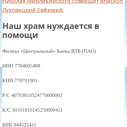
Николая Мирликийского совершит епископ
Луховицкий Евфимий.
Наш храм нуждается в
помощи
Филиал «Центральный» Банка ВТБ (ПАО)
ИНН 7704005488
КПП 770701001
Р/С 40703810524770000002
К/С 30101810145250000411
БИК 044525411