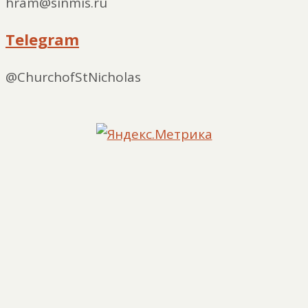
hram@sinmis.ru
Telegram
@ChurchofStNicholas