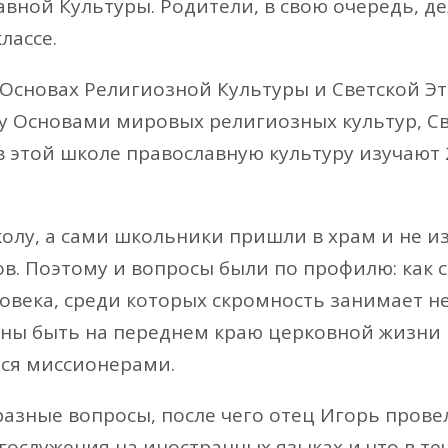
вной Культуры. Родители, в свою очередь, де
лассе.
Основах Религиозной Культуры и Светской Эти
у Основами мировых религиозных культур, Св
 этой школе православную культуру изучают 2
колу, а сами школьники пришли в храм и не и
в. Поэтому и вопросы были по профилю: как с
ека, среди которых скромность занимает не 
ны быть на переднем краю церковной жизни 
тся миссионерами.
зные вопросы, после чего отец Игорь провел
гослужения на иностранных языках и что в те