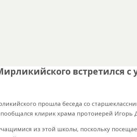
 Мирликийского встретился с
Мирликийского прошла беседа со старшеклассн
 пообщался клирик храма протоиерей Игорь 
учащимися из этой школы, поскольку посещает