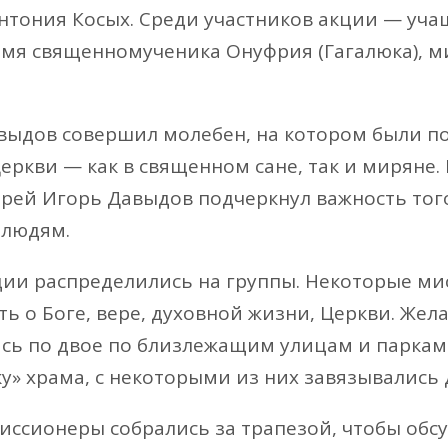
Антония Косых. Среди участников акции — у
имя священномученика Онуфрия (Гагалюка), м
выдов совершил молебен, на котором были п
ркви — как в священном сане, так и миряне. 
ерей Игорь Давыдов подчеркнул важность тог
 людям.
ии распределились на группы. Некоторые мис
ть о Боге, вере, духовной жизни, Церкви. Же
сь по двое по близлежащим улицам и паркам
ку» храма, с некоторыми из них завязывались
миссионеры собрались за трапезой, чтобы об