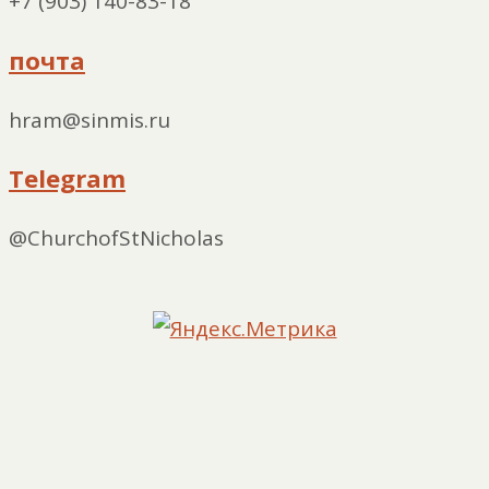
+7 (903) 140-83-18
почта
hram@sinmis.ru
Telegram
@ChurchofStNicholas